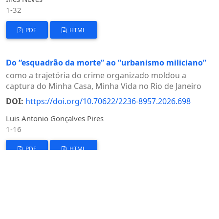
1-32
PDF
HTML
Do “esquadrão da morte” ao “urbanismo miliciano”
como a trajetória do crime organizado moldou a
captura do Minha Casa, Minha Vida no Rio de Janeiro
DOI:
https://doi.org/10.70622/2236-8957.2026.698
Luis Antonio Gonçalves Pires
1-16
PDF
HTML
Grau de motivação da justa causa penal
DOI:
https://doi.org/10.70622/2236-8957.2026.692
Rafael Estrela Nóbrega