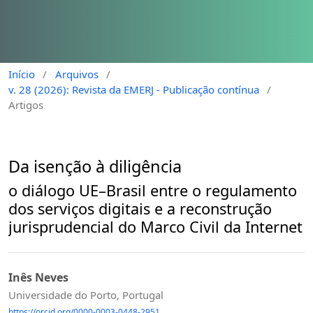
Início
/
Arquivos
/
v. 28 (2026): Revista da EMERJ - Publicação contínua
/
Artigos
Da isenção à diligência
o diálogo UE–Brasil entre o regulamento
dos serviços digitais e a reconstrução
jurisprudencial do Marco Civil da Internet
Inês Neves
Universidade do Porto, Portugal
https://orcid.org/0000-0003-0448-2951