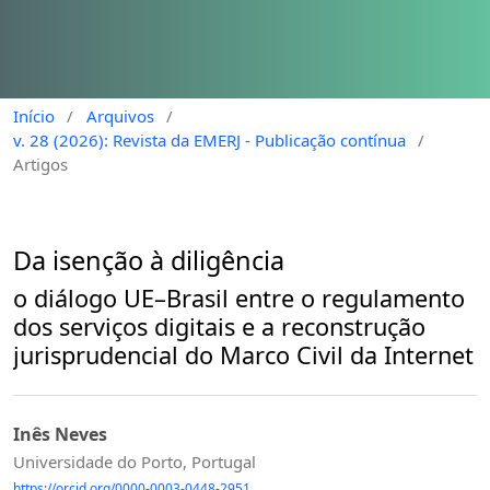
Início
/
Arquivos
/
v. 28 (2026): Revista da EMERJ - Publicação contínua
/
Artigos
Da isenção à diligência
o diálogo UE–Brasil entre o regulamento
dos serviços digitais e a reconstrução
jurisprudencial do Marco Civil da Internet
Inês Neves
Universidade do Porto, Portugal
https://orcid.org/0000-0003-0448-2951