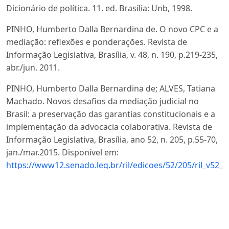
Dicionário de política. 11. ed. Brasília: Unb, 1998.
PINHO, Humberto Dalla Bernardina de. O novo CPC e a
mediação: reflexões e ponderações. Revista de
Informação Legislativa, Brasília, v. 48, n. 190, p.219-235,
abr./jun. 2011.
PINHO, Humberto Dalla Bernardina de; ALVES, Tatiana
Machado. Novos desafios da mediação judicial no
Brasil: a preservação das garantias constitucionais e a
implementação da advocacia colaborativa. Revista de
Informação Legislativa, Brasília, ano 52, n. 205, p.55-70,
jan./mar.2015. Disponível em:
https://www12.senado.leg.br/ril/edicoes/52/205/ril_v52_
Acesso em: 25 abr. 2021.
PINHO, Humberto Dalla Bernardina de; DURÇO, Karol
Araújo. A mediação e a solução dos conflitos no estado
democrático de direito. O “juiz Hermes” e a nova