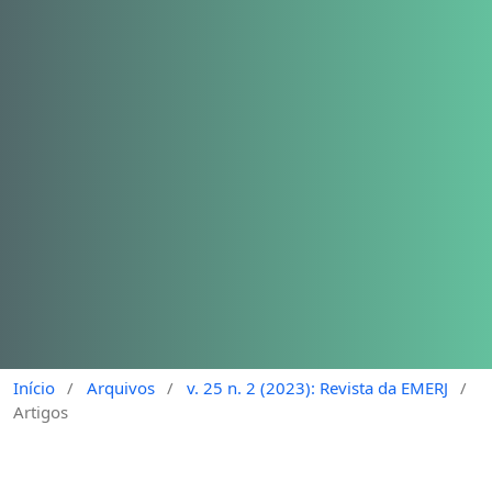
Início
/
Arquivos
/
v. 25 n. 2 (2023): Revista da EMERJ
/
Artigos