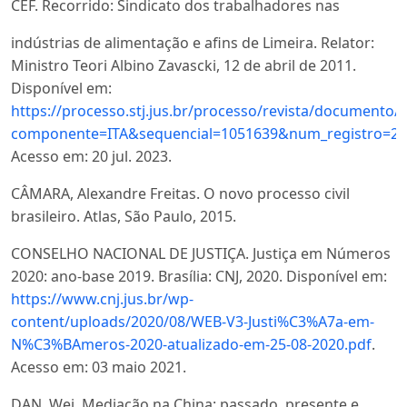
CEF. Recorrido: Sindicato dos trabalhadores nas
indústrias de alimentação e afins de Limeira. Relator:
Ministro Teori Albino Zavascki, 12 de abril de 2011.
Disponível em:
https://processo.stj.jus.br/processo/revista/documento
componente=ITA&sequencial=1051639&num_registro=2
Acesso em: 20 jul. 2023.
CÂMARA, Alexandre Freitas. O novo processo civil
brasileiro. Atlas, São Paulo, 2015.
CONSELHO NACIONAL DE JUSTIÇA. Justiça em Números
2020: ano-base 2019. Brasília: CNJ, 2020. Disponível em:
https://www.cnj.jus.br/wp-
content/uploads/2020/08/WEB-V3-Justi%C3%A7a-em-
N%C3%BAmeros-2020-atualizado-em-25-08-2020.pdf
.
Acesso em: 03 maio 2021.
DAN, Wei. Mediação na China: passado, presente e