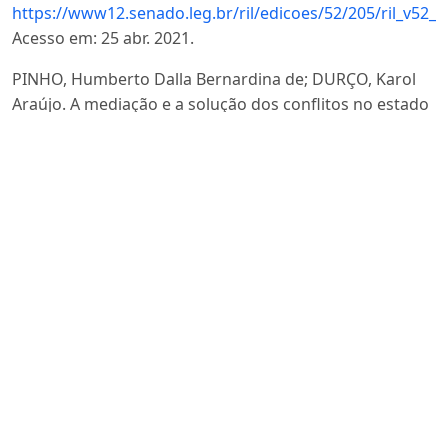
https://www12.senado.leg.br/ril/edicoes/52/205/ril_v52_
Acesso em: 25 abr. 2021.
PINHO, Humberto Dalla Bernardina de; DURÇO, Karol
Araújo. A mediação e a solução dos conflitos no estado
democrático de direito. O “juiz Hermes” e a nova
dimensão da função jurisdicional. Revista Quaestio
Iuris, Rio de Janeiro, v.4, n.1, p.245-277, 2011.
RIO DE JANEIRO (Estado). Corregedoria Geral da Justiça.
Ementário sobre custas processuais. Rio de Janeiro:
Corregedoria Geral da Justiça, 2016. Disponível em:
http://cgj.tjrj.jus.br/documents/1017893/1103721/ementa
sobre-custasprocessuais.pdf?=v96
. Acesso em: 03 ago.
2023.
SOUZA, Luciane Moessa de. Mediação, acesso à justiça
e desenvolvimento institucional: análise histórico-crítica
da legislação brasileira sobre mediação. In: Mediação