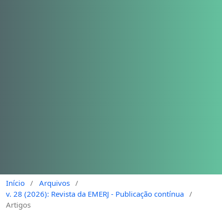
Início
/
Arquivos
/
v. 28 (2026): Revista da EMERJ - Publicação contínua
/
Artigos