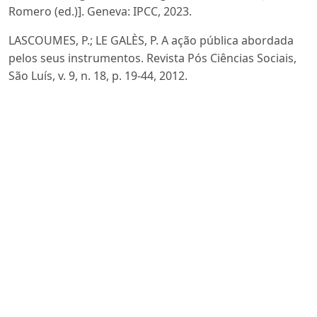
Romero (ed.)]. Geneva: IPCC, 2023.
LASCOUMES, P.; LE GALÈS, P. A ação pública abordada
pelos seus instrumentos. Revista Pós Ciências Sociais,
São Luís, v. 9, n. 18, p. 19-44, 2012.
LOTTA, G. S.; VAZ, J. C. Arranjos institucionais de políticas
públicas: aprendizados a partir de casos de arranjos
institucionais complexos no Brasil. Brasília, DF: IPEA,
2015.
MAZZUCATO, Mariana. Financing the SDGs through
Mission-Oriented Banks. Cambridge: Polity Press, 2021.
OCDE. Diretrizes da OCDE para empresas
multinacionais sobre conduta empresarial responsável.
Paris: OECD Publishing, 2023.
TCFD. Task Force on Climate-related Financial
Disclosures: 2023 status report. Basel: Financial Stability