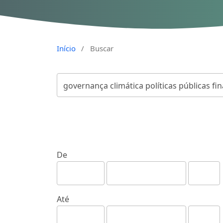
Início
/
Buscar
De
Até