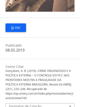
PDF
Publicado
08.05.2019
Como Citar
Gonçalves, A. B. (2019). CRIME ORGANIZADO E A
POLÍTICA EXTERNA – O CONTROLE DO PCC NAS
FRONTEIRAS MOSTRA A FRAGILIDADE DA
POLÍTICA EXTERNA BRASILEIRA.
Revista Da EMERJ
,
22
(1), 220–248. Recuperado de
https://ojs.emerj.com.br/index.php/revistadaemerj/
article/view/160
Formatos de Citação