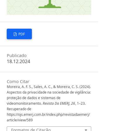
PDF
Publicado
18.12.2024
Como Citar
Moreira, A. F. S., Sales, A. C., & Moreira, C. S. (2024).
Aspectos da privacidade na sociedade de vigilância:
proteção de dados e sistemas de
videomonitoramento.
Revista Da EMERJ
,
26
, 1–23.
Recuperado de
https://ojs.emerj.com.br/index.php/revistadaemerj/
article/view/589
Formatos de Citação