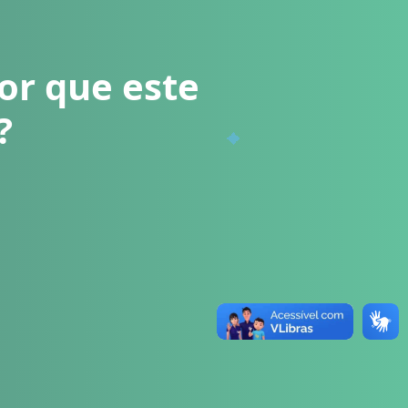
or que este
?