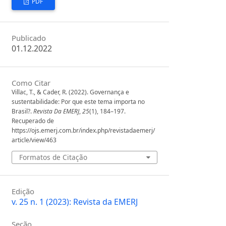
PDF
Publicado
01.12.2022
Como Citar
Villac, T., & Cader, R. (2022). Governança e
sustentabilidade: Por que este tema importa no
Brasil?.
Revista Da EMERJ
,
25
(1), 184–197.
Recuperado de
https://ojs.emerj.com.br/index.php/revistadaemerj/
article/view/463
Formatos de Citação
Edição
v. 25 n. 1 (2023): Revista da EMERJ
Seção