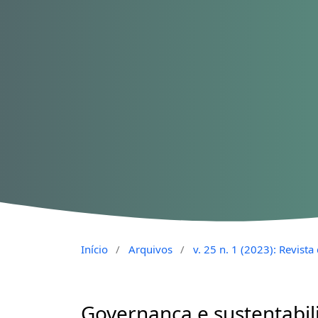
Início
/
Arquivos
/
v. 25 n. 1 (2023): Revist
Governança e sustentabil