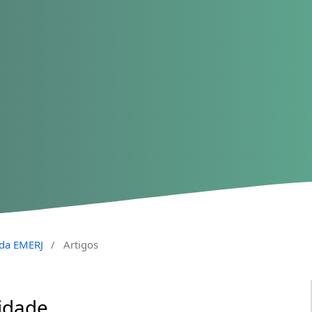
a da EMERJ
/
Artigos
idade