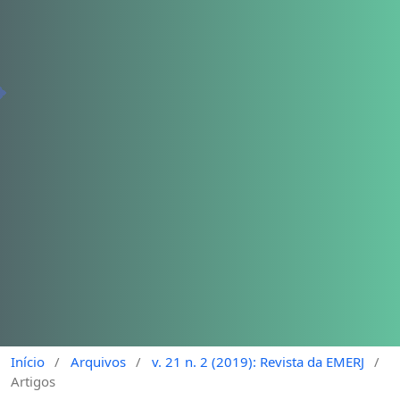
Início
/
Arquivos
/
v. 21 n. 2 (2019): Revista da EMERJ
/
Artigos