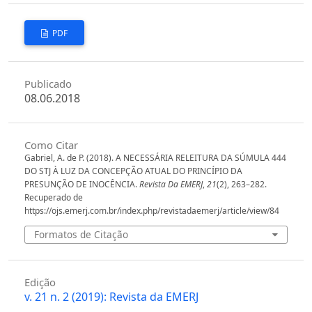
PDF
Publicado
08.06.2018
Como Citar
Gabriel, A. de P. (2018). A NECESSÁRIA RELEITURA DA SÚMULA 444
DO STJ À LUZ DA CONCEPÇÃO ATUAL DO PRINCÍPIO DA
PRESUNÇÃO DE INOCÊNCIA.
Revista Da EMERJ
,
21
(2), 263–282.
Recuperado de
https://ojs.emerj.com.br/index.php/revistadaemerj/article/view/84
Formatos de Citação
Edição
v. 21 n. 2 (2019): Revista da EMERJ