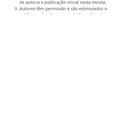
de autoria e publicação inicial nesta revista.
Autores têm permissão e são estimulados a
publicar e distribuir seu trabalho online (ex.: em
repositórios institucionais ou na sua página
pessoal) a qualquer ponto antes ou durante o
processo editorial, já que isso pode gerar
alterações produtivas, bem como aumentar o
impacto e a citação do trabalho publicado (Veja
O
Efeito do Acesso Livre
).
Artigos Semelhantes
Marco José Mattos Couto, Ana Paula Couto,
CRÍTICA
AO GARANTISMO PENAL HIPERBÓLICO
MONOCULAR
,
Revista da EMERJ: v. 22 n. 1 (2020):
Revista da EMERJ
Igor Medinilla de Castilho, Andréia Medinilla de
Castilho, Laone Lago,
(TRANS)FORMAÇÕES
,
Revista
da EMERJ: v. 23 n. 1 (2021): Revista da EMERJ
Kone Prieto Furtunato Cesário, Lucas Ramires,