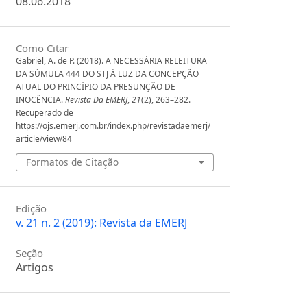
08.06.2018
Como Citar
Gabriel, A. de P. (2018). A NECESSÁRIA RELEITURA
DA SÚMULA 444 DO STJ À LUZ DA CONCEPÇÃO
ATUAL DO PRINCÍPIO DA PRESUNÇÃO DE
INOCÊNCIA.
Revista Da EMERJ
,
21
(2), 263–282.
Recuperado de
https://ojs.emerj.com.br/index.php/revistadaemerj/
article/view/84
Formatos de Citação
Edição
v. 21 n. 2 (2019): Revista da EMERJ
Seção
Artigos