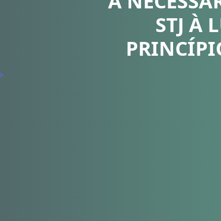
A NECESSÁ
STJ À
PRINCÍPI