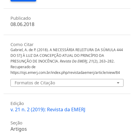
Publicado
08.06.2018
Como Citar
Gabriel, A. de P. (2018). A NECESSÁRIA RELEITURA DA SÚMULA 444
DO STJ À LUZ DA CONCEPÇÃO ATUAL DO PRINCÍPIO DA
PRESUNÇÃO DE INOCÊNCIA.
Revista Da EMERJ
,
21
(2), 263–282.
Recuperado de
https://ojs.emerj.com.br/index.php/revistadaemerj/article/view/84
Formatos de Citação
Edição
v. 21 n. 2 (2019): Revista da EMERJ
Seção
Artigos