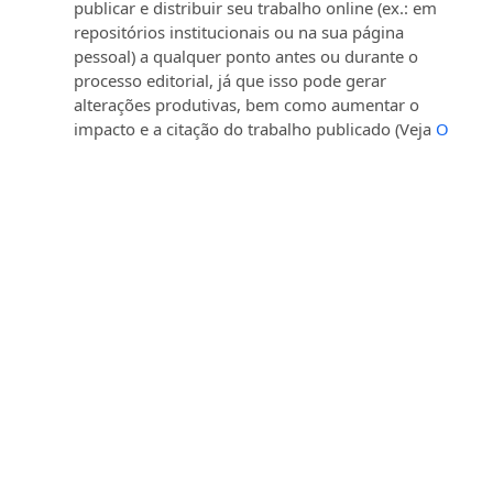
publicar e distribuir seu trabalho online (ex.: em
repositórios institucionais ou na sua página
pessoal) a qualquer ponto antes ou durante o
processo editorial, já que isso pode gerar
alterações produtivas, bem como aumentar o
impacto e a citação do trabalho publicado (Veja
O
Efeito do Acesso Livre
).
Artigos Semelhantes
Rebeca Lima Andrade, Felipe Fernandes,
Grupo
reflexivo para autores de violência
,
Revista da
EMERJ: v. 27 (2025): Revista da EMERJ - Publicação
contínua
Guilherme Rodrigues de Andrade,
DA
DESNECESSIDADE DE INTIMAÇÃO PESSOAL DO
DEVEDOR PARA A APLICAÇÃO DE MULTA POR
DESCUMPRIMENTO DE OBRIGAÇÃO DE FAZER
APÓS A VIGÊNCIA DO CÓDIGO DE PROCESSO CIVIL
DE 2015
,
Revista da EMERJ: v. 22 n. 3 (2020): Revista