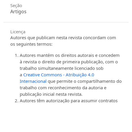
Seção
Artigos
Licença
Autores que publicam nesta revista concordam com
os seguintes termos:
Autores mantém os direitos autorais e concedem
à revista o direito de primeira publicação, com o
trabalho simultaneamente licenciado sob
a
Creative Commons - Atribuição 4.0
Internacional
que permite o compartilhamento do
trabalho com reconhecimento da autoria e
publicação inicial nesta revista.
Autores têm autorização para assumir contratos
adicionais separadamente, para distribuição não-
exclusiva da versão do trabalho publicada nesta
revista (ex.: publicar em repositório institucional
ou como capítulo de livro), com reconhecimento