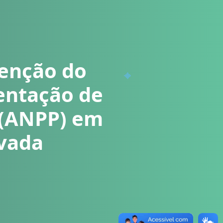
venção do
sentação de
 (ANPP) em
ivada