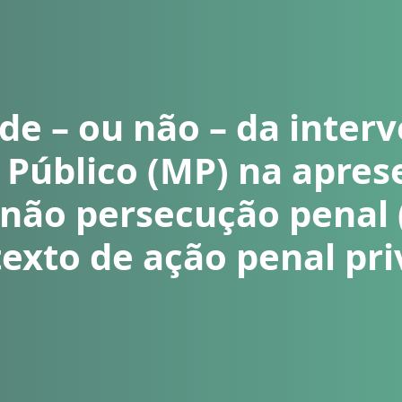
ade – ou não – da inter
 Público (MP) na apre
 não persecução penal
exto de ação penal pr