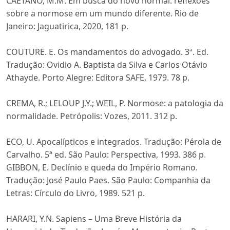
CAETANO, M.M. Em busca do novo normal: reflexões
sobre a normose em um mundo diferente. Rio de
Janeiro: Jaguatirica, 2020, 181 p.
COUTURE. E. Os mandamentos do advogado. 3ª. Ed.
Tradução: Ovidio A. Baptista da Silva e Carlos Otávio
Athayde. Porto Alegre: Editora SAFE, 1979. 78 p.
CREMA, R.; LELOUP J.Y.; WEIL, P. Normose: a patologia da
normalidade. Petrópolis: Vozes, 2011. 312 p.
ECO, U. Apocalípticos e integrados. Tradução: Pérola de
Carvalho. 5ª ed. São Paulo: Perspectiva, 1993. 386 p.
GIBBON, E. Declínio e queda do Império Romano.
Tradução: José Paulo Paes. São Paulo: Companhia da
Letras: Círculo do Livro, 1989. 521 p.
HARARI, Y.N. Sapiens – Uma Breve História da