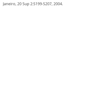
Janeiro, 20 Sup 2:S199-S207, 2004.
STOCO, Rui. Defesa do consumidor e responsabilidade
pelo risco do desenvolvimento. Revista dos Tribunais.
São Paulo, v. 96, n. 855, p. 47, jan., 2007.
VALENTE, Vera. O Preço do Sucesso. Disponível em:
<https://www.correiobraziliense.com.br/opiniao/2022/02
vera-valente-o-preco-do-sucesso.html>. Acesso em 08
fevereiro 2022.