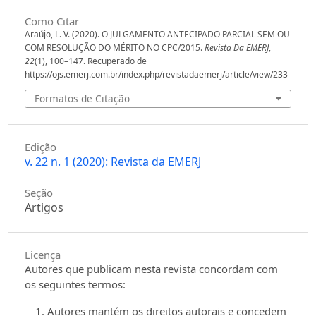
Como Citar
Araújo, L. V. (2020). O JULGAMENTO ANTECIPADO PARCIAL SEM OU
COM RESOLUÇÃO DO MÉRITO NO CPC/2015.
Revista Da EMERJ
,
22
(1), 100–147. Recuperado de
https://ojs.emerj.com.br/index.php/revistadaemerj/article/view/233
Formatos de Citação
Edição
v. 22 n. 1 (2020): Revista da EMERJ
Seção
Artigos
Licença
Autores que publicam nesta revista concordam com
os seguintes termos:
Autores mantém os direitos autorais e concedem