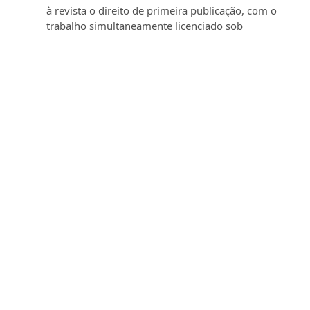
à revista o direito de primeira publicação, com o
trabalho simultaneamente licenciado sob
a
Creative Commons - Atribuição 4.0
Internacional
que permite o compartilhamento do
trabalho com reconhecimento da autoria e
publicação inicial nesta revista.
Autores têm autorização para assumir contratos
adicionais separadamente, para distribuição não-
exclusiva da versão do trabalho publicada nesta
revista (ex.: publicar em repositório institucional
ou como capítulo de livro), com reconhecimento
de autoria e publicação inicial nesta revista.
Autores têm permissão e são estimulados a
publicar e distribuir seu trabalho online (ex.: em
repositórios institucionais ou na sua página
pessoal) a qualquer ponto antes ou durante o
processo editorial, já que isso pode gerar
alterações produtivas, bem como aumentar o
impacto e a citação do trabalho publicado (Veja
O
Efeito do Acesso Livre
).