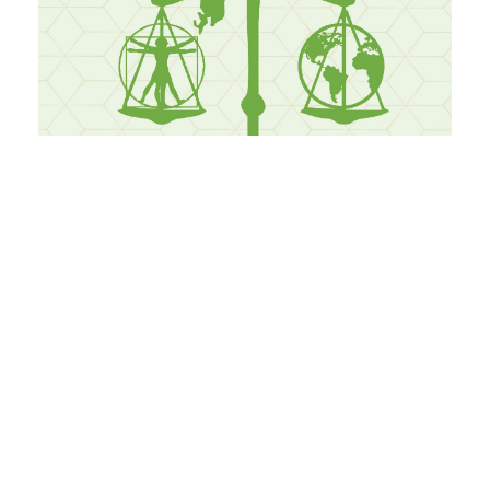
PDF
Publicado
05.11.2022
Como Citar
Andrade, R. L. (2022). A legitimação da desvalorização do ócio pelos
mecanismos do direito.
Revista Da EMERJ
,
25
(1), 130–146.