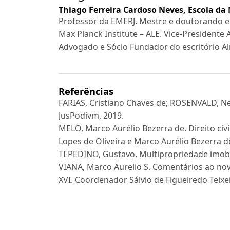
Thiago Ferreira Cardoso Neves,
Escola da 
Professor da EMERJ. Mestre e doutorando 
Max Planck Institute – ALE. Vice-Presidente A
Advogado e Sócio Fundador do escritório A
Referências
FARIAS, Cristiano Chaves de; ROSENVALD, Nelson
JusPodivm, 2019.
MELO, Marco Aurélio Bezerra de. Direito civil:
Lopes de Oliveira e Marco Aurélio Bezerra de
TEPEDINO, Gustavo. Multipropriedade imobili
VIANA, Marco Aurelio S. Comentários ao novo c
XVI. Coordenador Sálvio de Figueiredo Teixeir