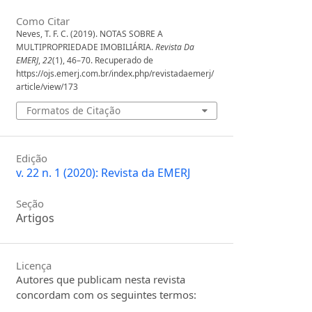
Como Citar
Neves, T. F. C. (2019). NOTAS SOBRE A
MULTIPROPRIEDADE IMOBILIÁRIA.
Revista Da
EMERJ
,
22
(1), 46–70. Recuperado de
https://ojs.emerj.com.br/index.php/revistadaemerj/
article/view/173
Formatos de Citação
Edição
v. 22 n. 1 (2020): Revista da EMERJ
Seção
Artigos
Licença
Autores que publicam nesta revista
concordam com os seguintes termos: