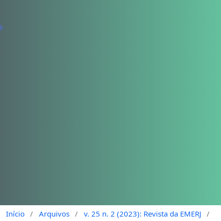
Início
/
Arquivos
/
v. 25 n. 2 (2023): Revista da EMERJ
/