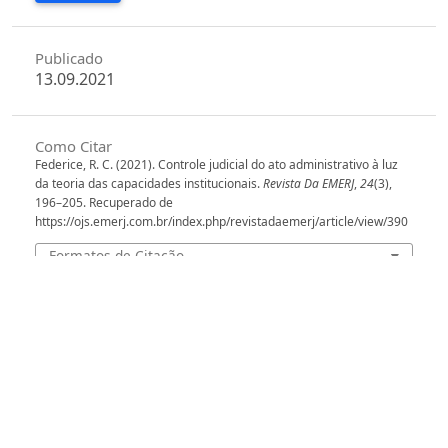
Publicado
13.09.2021
Como Citar
Federice, R. C. (2021). Controle judicial do ato administrativo à luz
da teoria das capacidades institucionais.
Revista Da EMERJ
,
24
(3),
196–205. Recuperado de
https://ojs.emerj.com.br/index.php/revistadaemerj/article/view/390
Formatos de Citação
Edição
v. 24 n. 3 (2022): Revista da EMERJ
Seção
Artigos