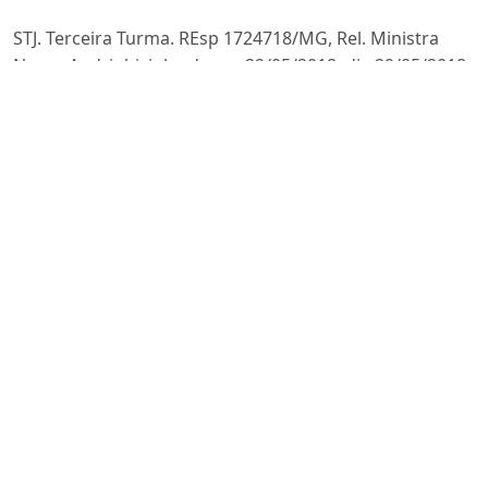
STJ. Terceira Turma. REsp 1724718/MG, Rel. Ministra
Nancy Andrighi, julgado em 22/05/2018, dje 29/05/2018
STJ. Terceira Turma. REsp 1728039/SC, Rel. Ministro
Marco Aurélio Bellizze, julgado em 12/06/2018, DJe
19/06/2018.
TARTUCE, Flávio. Manual de Direito Civil - Volume Único.
9a edição. São Paulo: Método, 2018.