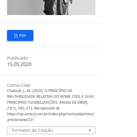
PDF
Publicado
15.05.2020
Como Citar
Chaloub, L. M. (2020). O PRINCÍPIO DA
IMUTABILIDADE RELATIVA DO NOME CIVIL E SUAS
PRINCIPAIS FLEXIBILIZAÇÕES.
Revista Da EMERJ
,
23
(1), 185–212. Recuperado de
https://ojs.emerj.com.br/index.php/revistadaemerj/
article/view/221
Formatos de Citação