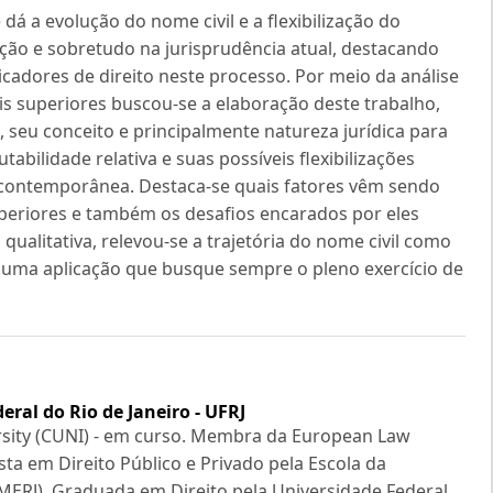
dá a evolução do nome civil e a flexibilização do
lação e sobretudo na jurisprudência atual, destacando
icadores de direito neste processo. Por meio da análise
ais superiores buscou-se a elaboração deste trabalho,
, seu conceito e principalmente natureza jurídica para
abilidade relativa e suas possíveis flexibilizações
de contemporânea. Destaca-se quais fatores vêm sendo
periores e também os desafios encarados por eles
qualitativa, relevou-se a trajetória do nome civil como
m uma aplicação que busque sempre o pleno exercício de
eral do Rio de Janeiro - UFRJ
ersity (CUNI) - em curso. Membra da European Law
ista em Direito Público e Privado pela Escola da
EMERJ). Graduada em Direito pela Universidade Federal