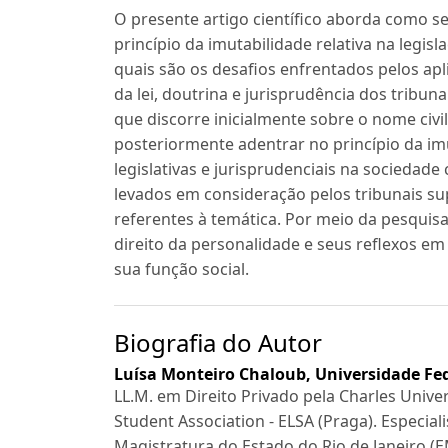
O presente artigo científico aborda como se 
princípio da imutabilidade relativa na legis
quais são os desafios enfrentados pelos apl
da lei, doutrina e jurisprudência dos tribun
que discorre inicialmente sobre o nome civil
posteriormente adentrar no princípio da imut
legislativas e jurisprudenciais na socieda
levados em consideração pelos tribunais su
referentes à temática. Por meio da pesquisa 
direito da personalidade e seus reflexos e
sua função social.
Biografia do Autor
Luísa Monteiro Chaloub,
Universidade Fed
LL.M. em Direito Privado pela Charles Univ
Student Association - ELSA (Praga). Especial
Magistratura do Estado do Rio de Janeiro (