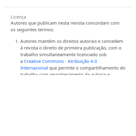
Licença
Autores que publicam nesta revista concordam com
os seguintes termos:
Autores mantém os direitos autorais e concedem
à revista o direito de primeira publicação, com o
trabalho simultaneamente licenciado sob
a
Creative Commons - Atribuição 4.0
Internacional
que permite o compartilhamento do
trabalho com reconhecimento da autoria e
publicação inicial nesta revista.
Autores têm autorização para assumir contratos
adicionais separadamente, para distribuição não-
exclusiva da versão do trabalho publicada nesta
revista (ex.: publicar em repositório institucional
ou como capítulo de livro), com reconhecimento
de autoria e publicação inicial nesta revista.
Autores têm permissão e são estimulados a
publicar e distribuir seu trabalho online (ex.: em