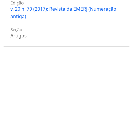
Edição
v. 20 n. 79 (2017): Revista da EMERJ (Numeração
antiga)
Seção
Artigos
Licença
Autores que publicam nesta revista concordam com
os seguintes termos:
Autores mantém os direitos autorais e concedem
à revista o direito de primeira publicação, com o
trabalho simultaneamente licenciado sob
a
Creative Commons - Atribuição 4.0
Internacional
que permite o compartilhamento do
trabalho com reconhecimento da autoria e
publicação inicial nesta revista.
Autores têm autorização para assumir contratos
adicionais separadamente, para distribuição não-