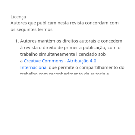
Licença
Autores que publicam nesta revista concordam com
os seguintes termos:
Autores mantém os direitos autorais e concedem
à revista o direito de primeira publicação, com o
trabalho simultaneamente licenciado sob
a
Creative Commons - Atribuição 4.0
Internacional
que permite o compartilhamento do
trabalho com reconhecimento da autoria e
publicação inicial nesta revista.
Autores têm autorização para assumir contratos
adicionais separadamente, para distribuição não-
exclusiva da versão do trabalho publicada nesta
revista (ex.: publicar em repositório institucional
ou como capítulo de livro), com reconhecimento
de autoria e publicação inicial nesta revista.
Autores têm permissão e são estimulados a
publicar e distribuir seu trabalho online (ex.: em