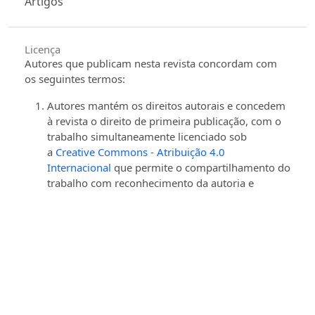
Artigos
Licença
Autores que publicam nesta revista concordam com
os seguintes termos:
Autores mantém os direitos autorais e concedem
à revista o direito de primeira publicação, com o
trabalho simultaneamente licenciado sob
a
Creative Commons - Atribuição 4.0
Internacional
que permite o compartilhamento do
trabalho com reconhecimento da autoria e
publicação inicial nesta revista.
Autores têm autorização para assumir contratos
adicionais separadamente, para distribuição não-
exclusiva da versão do trabalho publicada nesta
revista (ex.: publicar em repositório institucional
ou como capítulo de livro), com reconhecimento
de autoria e publicação inicial nesta revista.
Autores têm permissão e são estimulados a