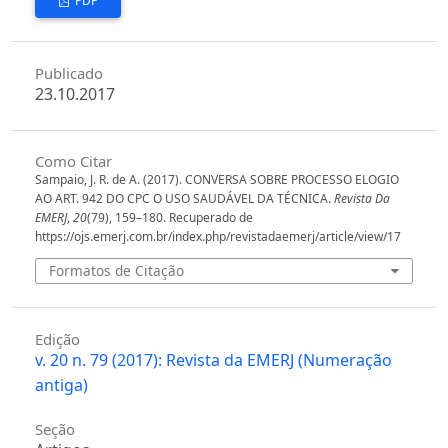
PDF
Publicado
23.10.2017
Como Citar
Sampaio, J. R. de A. (2017). CONVERSA SOBRE PROCESSO ELOGIO
AO ART. 942 DO CPC O USO SAUDÁVEL DA TÉCNICA.
Revista Da
EMERJ
,
20
(79), 159–180. Recuperado de
https://ojs.emerj.com.br/index.php/revistadaemerj/article/view/17
Formatos de Citação
Edição
v. 20 n. 79 (2017): Revista da EMERJ (Numeração
antiga)
Seção