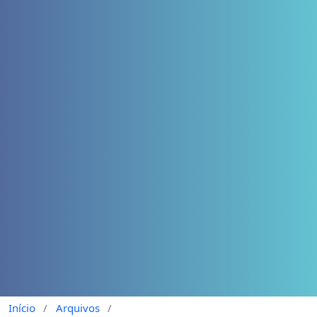
Início
/
Arquivos
/