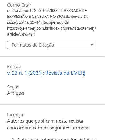
Como Citar
de Carvalho, L. G. G. C. (2023). LIBERDADE DE
EXPRESSÃO E CENSURA NO BRASIL.
Revista Da
EMERJ
,
23
(1), 35–44. Recuperado de
https://ojs.emerj.com.br/index.php/revistadaemerj/
article/view/494
Formatos de Citação
Edição
v. 23 n. 1 (2021): Revista da EMERJ
Seção
Artigos
Licença
Autores que publicam nesta revista
concordam com os seguintes termos:
Autores mantém os direitos autorais