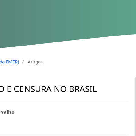
a da EMERJ
/
Artigos
O E CENSURA NO BRASIL
rvalho