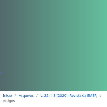
Início
/
Arquivos
/
v. 22 n. 3 (2020): Revista da EMERJ
/
Artigos