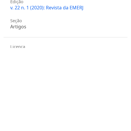
Edição
v. 22 n. 1 (2020): Revista da EMERJ
Seção
Artigos
Licença
Autores que publicam nesta revista concordam com
os seguintes termos:
Autores mantém os direitos autorais e concedem
à revista o direito de primeira publicação, com o
trabalho simultaneamente licenciado sob
a
Creative Commons - Atribuição 4.0
Internacional
que permite o compartilhamento do
trabalho com reconhecimento da autoria e
publicação inicial nesta revista.
Autores têm autorização para assumir contratos
adicionais separadamente, para distribuição não-
exclusiva da versão do trabalho publicada nesta