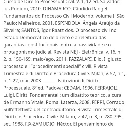
Curso de Direito Processual Civil. V. 1, 12 ed. Salvador:
Jus Podium, 2010. DINAMARCO, Cândido Rangel.
Fundamentos do Processo Civil Moderno. volume I. São
Paulo: Malheiros, 2001. ESPINDOLA, Ângela Araújo da
Silveira; SANTOS, Igor Raatz dos. O processo civil no
estado Democrático de direito e a releitura das
garantias constitucionais: entre a passividade e o
protagonismo judicial. Revista NEJ - Eletrônica, v. 16, n.
2, p. 150-169, maio/ago. 2011. FAZZALARI, Elio. Il giusto
processo e i “procedimenti speciali” civili. Rivista
Trimestrale di Diritto e Procedura Civile. Milan, v. 57, n.1,
p. 1-22, mar. 2003. ______. Istituzioni di Diritto
Processuale. 8º ed. Padova: CEDAM, 1996. FERRAJOLI,
Luigi. Diritti Fondamentali: um dibattito teorico, a cura
de Ermanno Vitale. Roma: Laterza, 2008. FERRI, Corrado.
Sull’effettività del contraddittorio. Rivista Trimestrale di
Diritto e Procedura Civile. Milano, v. 42, n. 3, p. 780-795,
set. 1988. FIX-ZAMUDIO, Héctor. El pensamiento de