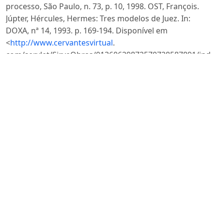
processo, São Paulo, n. 73, p. 10, 1998. OST, François.
Júpter, Hércules, Hermes: Tres modelos de Juez. In:
DOXA, nª 14, 1993. p. 169-194. Disponível em
<
http://www.cervantesvirtual
.
com/servlet/SirveObras/01360629872570728587891/inde
Acesso em 20 de agosto de 2015. PICARDI, Nicola.
“Audiatur et altera pars”: le matrici storico-culturali del
contraddittorio. Rivista Trimestrale di Diritto e
Procedura Civile. Milano, v. 57, n.1, p. 7-22, mar. 2003.
PICARDI, Nicola. Il principio del contraddittorio. Rivista
di Diritto Processuale. Padova, v. 53, n. 3, p. 673-681,
jul./set.1998. PICÓ I JUNOY, Joan. El derecho procesal
entre garantismo y la eficacia: un debate mal planteado
In: MONTERO AROCA, JUAN. Proceso Civil e Ideologia:
Un prefacio, una sentencia, doscartas y quinceensayos.
Valencia: TirantloBlanch, 2006, p. 109-127. PINHO,
Humberto Dalla Bernardina de. Os Princípios e as
Garantias Fundamentais no Projeto de Código De