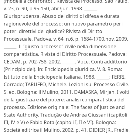
(modelli a confronto)”. Revista de Processo, São Paulo,
v. 23, n. 90, p.95-150, abr./jun. 1998. ______.
Giurisprudenza. Abuso dei diritti di difesa e durata
ragionevole del processo: un nuovo parametro per i
poteri direttivi del giudice? Rivista di Diritto
Processuale, Padova, v. 64, n.6, p. 1684-1700,nov. 2009.
______. Il “giusto processo” civile nella dimensione
comparatistica. Rivista di Diritto Processuale. Padova:
CEDAM, p. 702-758, 2002. ______. Voce: Contraddittorio
(Principio del). In: Enciclopedia giuridica. V. 8. Roma:
Istituto della Enciclopedia Italiana, 1988. ______; FERRI,
Corrado; TARUFFO, Michele. Lezioni sul Processo Civile.
5. ed. Bologna: il Mulino, 2011. DAMASKA, Mirjan. I volti
della giustizia e del potere: analisi comparatistica del
processo. Edizione originale: The faces of justice and
State Authority. Tradução de Andrea Giussani (capitoli
III, IV e V) e Fabio Rota (capitoli I, II e VI). Bologna:
Società editrice il Mulino, 2002. p. 41. DIDIER JR., Fredie.