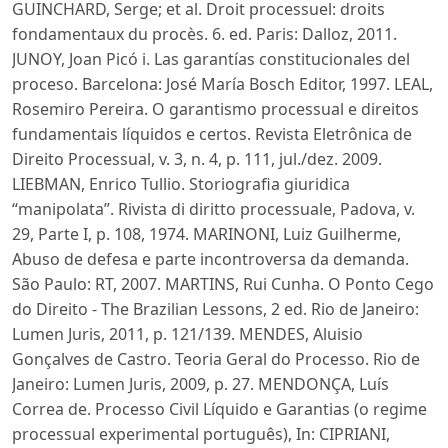
GUINCHARD, Serge; et al. Droit processuel: droits
fondamentaux du procès. 6. ed. Paris: Dalloz, 2011.
JUNOY, Joan Picó i. Las garantías constitucionales del
proceso. Barcelona: José María Bosch Editor, 1997. LEAL,
Rosemiro Pereira. O garantismo processual e direitos
fundamentais líquidos e certos. Revista Eletrônica de
Direito Processual, v. 3, n. 4, p. 111, jul./dez. 2009.
LIEBMAN, Enrico Tullio. Storiografia giuridica
“manipolata”. Rivista di diritto processuale, Padova, v.
29, Parte I, p. 108, 1974. MARINONI, Luiz Guilherme,
Abuso de defesa e parte incontroversa da demanda.
São Paulo: RT, 2007. MARTINS, Rui Cunha. O Ponto Cego
do Direito - The Brazilian Lessons, 2 ed. Rio de Janeiro:
Lumen Juris, 2011, p. 121/139. MENDES, Aluisio
Gonçalves de Castro. Teoria Geral do Processo. Rio de
Janeiro: Lumen Juris, 2009, p. 27. MENDONÇA, Luís
Correa de. Processo Civil Líquido e Garantias (o regime
processual experimental português), In: CIPRIANI,