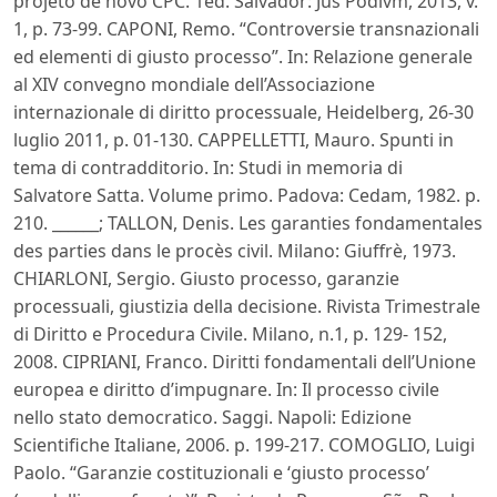
projeto de novo CPC. 1ed. Salvador: Jus Podivm, 2013, v.
1, p. 73-99. CAPONI, Remo. “Controversie transnazionali
ed elementi di giusto processo”. In: Relazione generale
al XIV convegno mondiale dell’Associazione
internazionale di diritto processuale, Heidelberg, 26-30
luglio 2011, p. 01-130. CAPPELLETTI, Mauro. Spunti in
tema di contradditorio. In: Studi in memoria di
Salvatore Satta. Volume primo. Padova: Cedam, 1982. p.
210. ______; TALLON, Denis. Les garanties fondamentales
des parties dans le procès civil. Milano: Giuffrè, 1973.
CHIARLONI, Sergio. Giusto processo, garanzie
processuali, giustizia della decisione. Rivista Trimestrale
di Diritto e Procedura Civile. Milano, n.1, p. 129- 152,
2008. CIPRIANI, Franco. Diritti fondamentali dell’Unione
europea e diritto d’impugnare. In: Il processo civile
nello stato democratico. Saggi. Napoli: Edizione
Scientifiche Italiane, 2006. p. 199-217. COMOGLIO, Luigi
Paolo. “Garanzie costituzionali e ‘giusto processo’