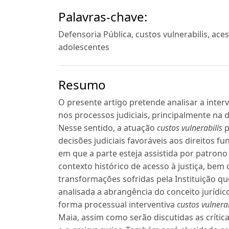
Palavras-chave:
Defensoria Pública, custos vulnerabilis, aces
adolescentes
Resumo
O presente artigo pretende analisar a inte
nos processos judiciais, principalmente na 
Nesse sentido, a atuação
custos vulnerabilis
p
decisões judiciais favoráveis aos direitos 
em que a parte esteja assistida por patrono
contexto histórico de acesso à justiça, be
transformações sofridas pela Instituição q
analisada a abrangência do conceito jurídi
forma processual interventiva
custos vulnerab
Maia, assim como serão discutidas as críticas