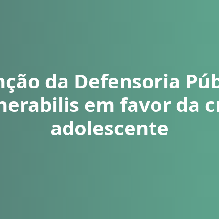
nção da Defensoria Pú
nerabilis em favor da c
adolescente