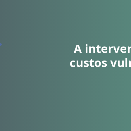
A interve
custos vul