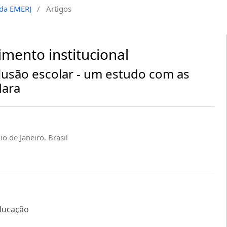
a da EMERJ
/
Artigos
imento institucional
lusão escolar - um estudo com as
dara
io de Janeiro. Brasil
educação