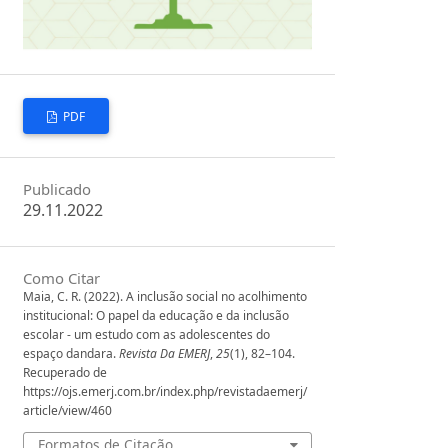
PDF
Publicado
29.11.2022
Como Citar
Maia, C. R. (2022). A inclusão social no acolhimento
institucional: O papel da educação e da inclusão
escolar - um estudo com as adolescentes do
espaço dandara.
Revista Da EMERJ
,
25
(1), 82–104.
Recuperado de
https://ojs.emerj.com.br/index.php/revistadaemerj/
article/view/460
Formatos de Citação