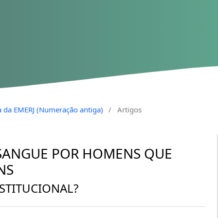
sta da EMERJ (Numeração antiga)
/
Artigos
 SANGUE POR HOMENS QUE
NS
STITUCIONAL?