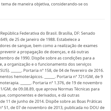
o tema de maneira objetiva, considerando-se os
República Federativa do Brasil. Brasília, DF: Senado
7.649, de 25 de janeiro de 1988. Estabelece a
dores de sangue, bem como a realização de exames
a prevenir a propagação de doenças, e dá outras
 setembro de 1990. Dispõe sobre as condições para a
, a organização e o funcionamento dos serviços
US). ______. Portaria nª 158, de 04 de fevereiro de 2016.
entos hemoterápicos. ______. Portaria nª 721/GM, de 9
terapia. ______. Portaria nª 1.376, de 19 de novembro
721/GM, de 09.08.89, que aprova Normas Técnicas para
gue, componentes e derivados, e dá outras
, de 11 de junho de 2014. Dispõe sobre as Boas Práticas
C nª 51, de 07 de novembro de 2013, publicada no DOU de