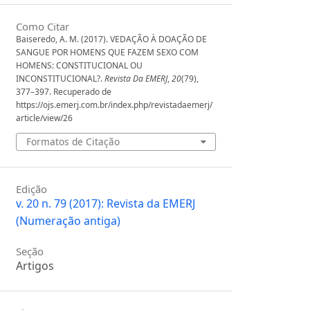
Como Citar
Baiseredo, A. M. (2017). VEDAÇÃO À DOAÇÃO DE
SANGUE POR HOMENS QUE FAZEM SEXO COM
HOMENS: CONSTITUCIONAL OU
INCONSTITUCIONAL?.
Revista Da EMERJ
,
20
(79),
377–397. Recuperado de
https://ojs.emerj.com.br/index.php/revistadaemerj/
article/view/26
Formatos de Citação
Edição
v. 20 n. 79 (2017): Revista da EMERJ
(Numeração antiga)
Seção
Artigos