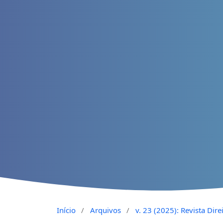
Início
/
Arquivos
/
v. 23 (2025): Revista Di