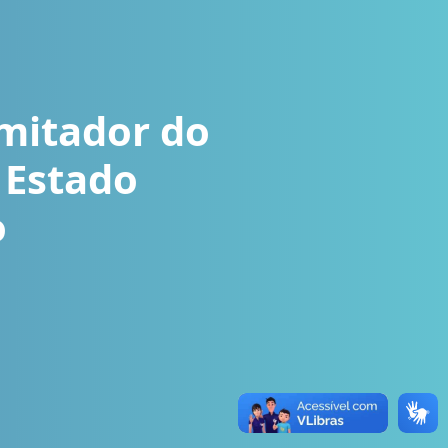
imitador do
 Estado
o