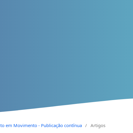
reito em Movimento - Publicação contínua
/
Artigos