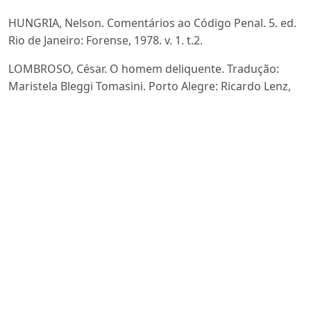
HUNGRIA, Nelson. Comentários ao Código Penal. 5. ed.
Rio de Janeiro: Forense, 1978. v. 1. t.2.
LOMBROSO, César. O homem deliquente. Tradução:
Maristela Bleggi Tomasini. Porto Alegre: Ricardo Lenz,
2001.
LÓPEZ, Ricardo León Molina. La conformidad em el
processo penal (análisis comparado de las legislaciones
española y colombiana). 2010. 670 f. Tese (Doutorado
em Direito) – Universidade de Sevilha, Sevilha, 2010.
LUNA, Everardo. Tobias Barreto e o Direito Penal. In: In:
BARRETO, Luiz Antonio (org.). Obras completas de
Tobias Barreto: Estudos de Direito II. Sergipe: Diário
Oficial, 2012.
MENDONÇA FILHO, Alberto Hora; JABORANDY, Clara
Cardoso Machado. Medida por medida? O