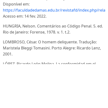
Disponível em:
https://faculdadedamas.edu.br/revistafd/index.php/relac
Acesso em: 14 fev. 2022.
HUNGRIA, Nelson. Comentários ao Código Penal. 5. ed.
Rio de Janeiro: Forense, 1978. v. 1. t.2.
LOMBROSO, César. O homem deliquente. Tradução:
Maristela Bleggi Tomasini. Porto Alegre: Ricardo Lenz,
2001.
LÓPEZ, Ricardo León Molina. La conformidad em el
processo penal (análisis comparado de las legislaciones
española y colombiana). 2010. 670 f. Tese (Doutorado
em Direito) – Universidade de Sevilha, Sevilha, 2010.
LUNA, Everardo. Tobias Barreto e o Direito Penal. In: In:
BARRETO, Luiz Antonio (org.). Obras completas de
Tobias Barreto: Estudos de Direito II. Sergipe: Diário