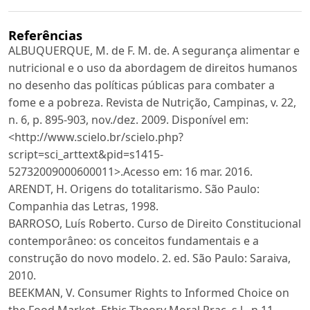
Referências
ALBUQUERQUE, M. de F. M. de. A segurança alimentar e
nutricional e o uso da abordagem de direitos humanos
no desenho das políticas públicas para combater a
fome e a pobreza. Revista de Nutrição, Campinas, v. 22,
n. 6, p. 895-903, nov./dez. 2009. Disponível em:
<http://www.scielo.br/scielo.php?
script=sci_arttext&pid=s1415-
52732009000600011>.Acesso em: 16 mar. 2016.
ARENDT, H. Origens do totalitarismo. São Paulo:
Companhia das Letras, 1998.
BARROSO, Luís Roberto. Curso de Direito Constitucional
contemporâneo: os conceitos fundamentais e a
construção do novo modelo. 2. ed. São Paulo: Saraiva,
2010.
BEEKMAN, V. Consumer Rights to Informed Choice on
the Food Market. Ethic Theory Moral Prac. s.l., n.11,