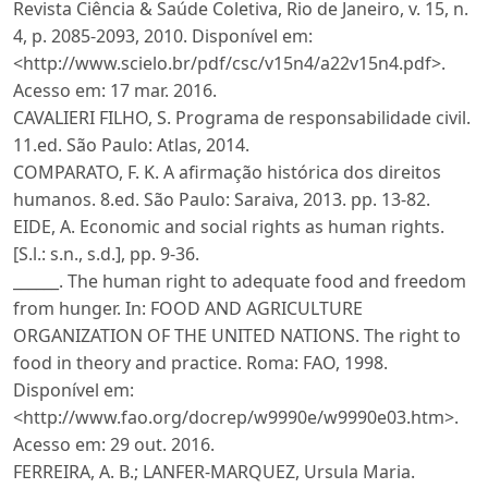
Revista Ciência & Saúde Coletiva, Rio de Janeiro, v. 15, n.
4, p. 2085-2093, 2010. Disponível em:
<http://www.scielo.br/pdf/csc/v15n4/a22v15n4.pdf>.
Acesso em: 17 mar. 2016.
CAVALIERI FILHO, S. Programa de responsabilidade civil.
11.ed. São Paulo: Atlas, 2014.
COMPARATO, F. K. A afirmação histórica dos direitos
humanos. 8.ed. São Paulo: Saraiva, 2013. pp. 13-82.
EIDE, A. Economic and social rights as human rights.
[S.l.: s.n., s.d.], pp. 9-36.
______. The human right to adequate food and freedom
from hunger. In: FOOD AND AGRICULTURE
ORGANIZATION OF THE UNITED NATIONS. The right to
food in theory and practice. Roma: FAO, 1998.
Disponível em:
<http://www.fao.org/docrep/w9990e/w9990e03.htm>.
Acesso em: 29 out. 2016.
FERREIRA, A. B.; LANFER-MARQUEZ, Ursula Maria.