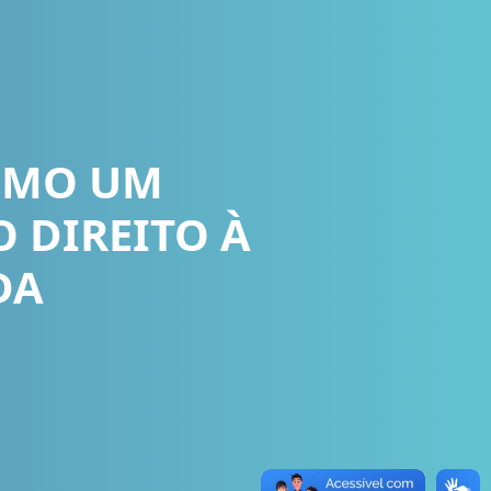
OMO UM
O DIREITO À
DA