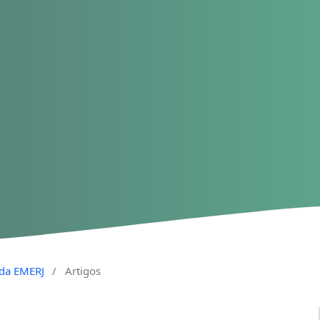
a da EMERJ
/
Artigos