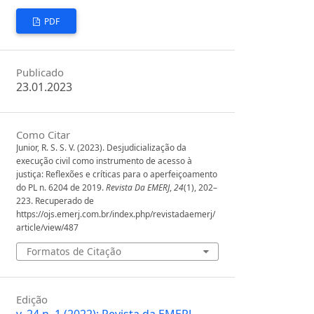
PDF
Publicado
23.01.2023
Como Citar
Junior, R. S. S. V. (2023). Desjudicialização da
execução civil como instrumento de acesso à
justiça: Reflexões e críticas para o aperfeiçoamento
do PL n. 6204 de 2019.
Revista Da EMERJ
,
24
(1), 202–
223. Recuperado de
https://ojs.emerj.com.br/index.php/revistadaemerj/
article/view/487
Formatos de Citação
Edição
v. 24 n. 1 (2022): Revista da EMERJ