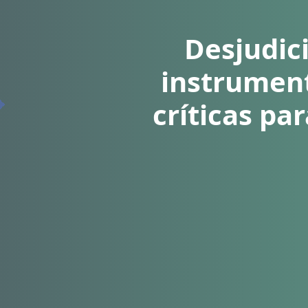
Desjudic
instrument
críticas pa