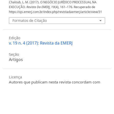
Chaloub, L. M. (2017). O NEGÓCIO JURÍDICO PROCESSUAL NA
EXECUÇÃO.
Revista Da EMERJ
,
19
(4), 161–176. Recuperado de
https://ojs.emerj.com.br/index.php/revistadaemerj/article/view/31
Formatos de Citação
Edição
v. 19 n. 4 (2017): Revista da EMERJ
Seção
Artigos
Licença
Autores que publicam nesta revista concordam com
os seguintes termos:
Autores mantém os direitos autorais e concedem
à revista o direito de primeira publicação, com o
trabalho simultaneamente licenciado sob
a
Creative Commons - Atribuição 4.0