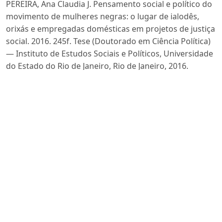
PEREIRA, Ana Claudia J. Pensamento social e político do
movimento de mulheres negras: o lugar de ialodês,
orixás e empregadas domésticas em projetos de justiça
social. 2016. 245f. Tese (Doutorado em Ciência Política)
— Instituto de Estudos Sociais e Políticos, Universidade
do Estado do Rio de Janeiro, Rio de Janeiro, 2016.
POHLHAUS JR., Gaile. Varieties of Epistemic Injustices.
In: KIDD, Ian James; MEDINA, José; JR. POHLHAUS, Gaile.
The Routledge Handbook of Epistemic Injustice.
London: Routledge, 2017.