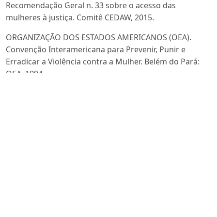
Recomendação Geral n. 33 sobre o acesso das
mulheres à justiça. Comitê CEDAW, 2015.
ORGANIZAÇÃO DOS ESTADOS AMERICANOS (OEA).
Convenção Interamericana para Prevenir, Punir e
Erradicar a Violência contra a Mulher. Belém do Pará:
OEA, 1994.
PEREIRA, Ana Claudia J. Pensamento social e político do
movimento de mulheres negras: o lugar de ialodês,
orixás e empregadas domésticas em projetos de justiça
social. 2016. 245f. Tese (Doutorado em Ciência Política)
— Instituto de Estudos Sociais e Políticos, Universidade
do Estado do Rio de Janeiro, Rio de Janeiro, 2016.
POHLHAUS JR., Gaile. Varieties of Epistemic Injustices.
In: KIDD, Ian James; MEDINA, José; JR. POHLHAUS, Gaile.
The Routledge Handbook of Epistemic Injustice.
London: Routledge, 2017.