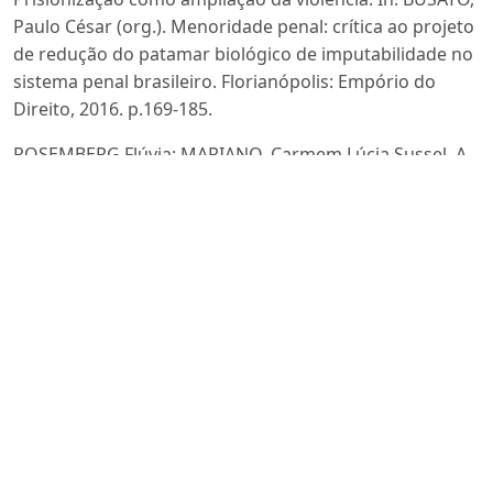
Paulo César (org.). Menoridade penal: crítica ao projeto
de redução do patamar biológico de imputabilidade no
sistema penal brasileiro. Florianópolis: Empório do
Direito, 2016. p.169-185.
ROSEMBERG Flúvia; MARIANO, Carmem Lúcia Sussel. A
convenção internacional sobre os direitos da criança:
debates e tensões. Cadernos de Pesquisa, [s.l.], v.40,
n.141, p.693-728, set./dez. 2010. Disponível em:
https://www.scielo.br/j/cp/a/gvh6jf9BxZFWyZzcbSDWpzk/
lang=pt
. Acesso em: 27 abr. 2023.
SANTOS, Boaventura de Sousa. Direitos humanos,
democracia e desenvolvimento. In: SANTOS,
Boaventura de Sousa; CHAUÍ, Marilena. Direitos
humanos, democracia e desenvolvimento. São Paulo:
Cortez, 2013. p. 41-133.
SANTOS, Juarez Cirino dos. O adolescente infrator e os