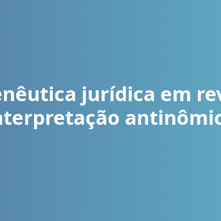
êutica jurídica em rev
nterpretação antinômi