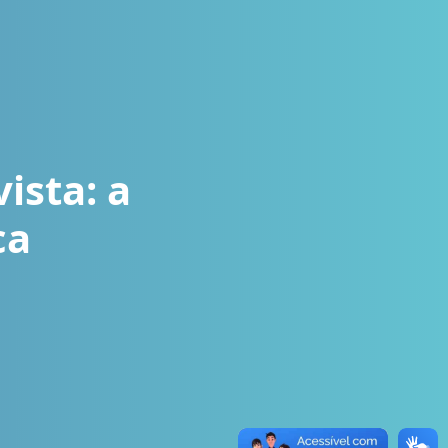
ista: a
ca