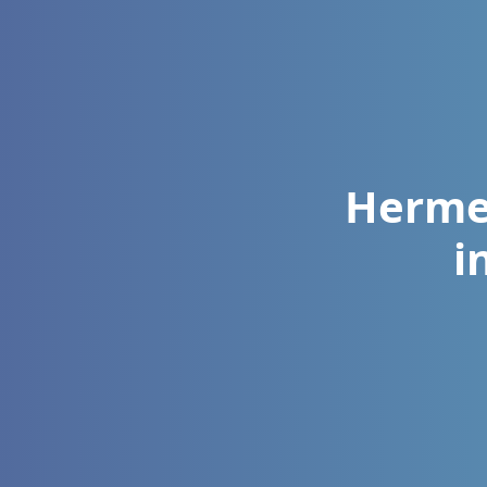
Hermen
i