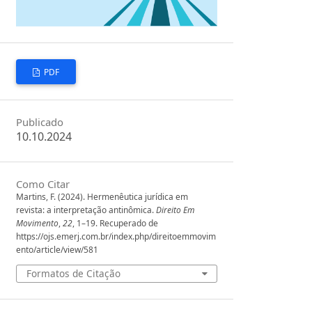
PDF
Publicado
10.10.2024
Como Citar
Martins, F. (2024). Hermenêutica jurídica em
revista: a interpretação antinômica.
Direito Em
Movimento
,
22
, 1–19. Recuperado de
https://ojs.emerj.com.br/index.php/direitoemmovim
ento/article/view/581
Formatos de Citação