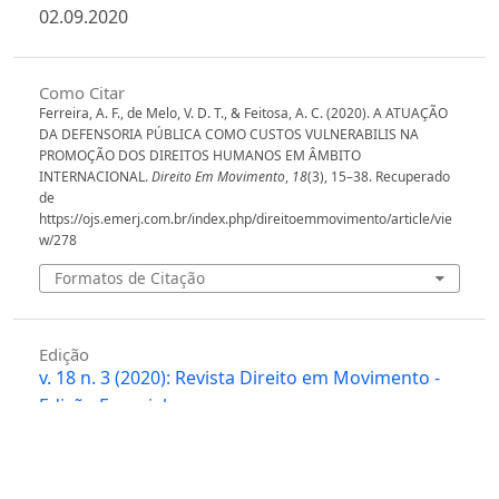
02.09.2020
Como Citar
Ferreira, A. F., de Melo, V. D. T., & Feitosa, A. C. (2020). A ATUAÇÃO
DA DEFENSORIA PÚBLICA COMO CUSTOS VULNERABILIS NA
PROMOÇÃO DOS DIREITOS HUMANOS EM ÂMBITO
INTERNACIONAL.
Direito Em Movimento
,
18
(3), 15–38. Recuperado
de
https://ojs.emerj.com.br/index.php/direitoemmovimento/article/vie
w/278
Formatos de Citação
Edição
v. 18 n. 3 (2020): Revista Direito em Movimento -
Edição Especial
Seção
Artigos