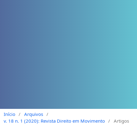
Início
/
Arquivos
/
v. 18 n. 1 (2020): Revista Direito em Movimento
/
Artigos