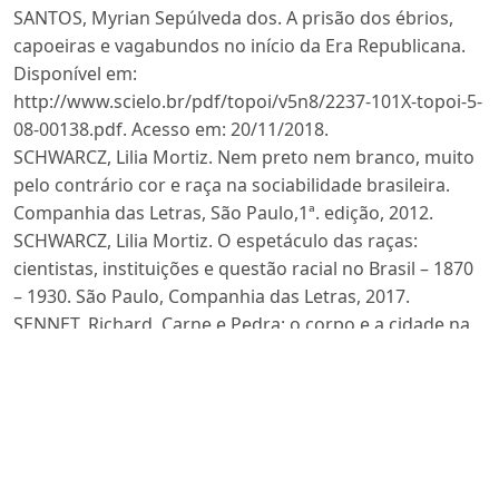
SANTOS, Myrian Sepúlveda dos. A prisão dos ébrios,
capoeiras e vagabundos no início da Era Republicana.
Disponível em:
http://www.scielo.br/pdf/topoi/v5n8/2237-101X-topoi-5-
08-00138.pdf. Acesso em: 20/11/2018.
SCHWARCZ, Lilia Mortiz. Nem preto nem branco, muito
pelo contrário cor e raça na sociabilidade brasileira.
Companhia das Letras, São Paulo,1ª. edição, 2012.
SCHWARCZ, Lilia Mortiz. O espetáculo das raças:
cientistas, instituições e questão racial no Brasil – 1870
– 1930. São Paulo, Companhia das Letras, 2017.
SENNET, Richard. Carne e Pedra: o corpo e a cidade na
civilização ocidental. Rio de Janeiro: Record. 2003.
SOARES, Lívia Freitas Pinto. A belle époque e o “bota-
abaixo”: as representações dos moradores dos
subúrbios cariocas nas páginas da revista o malho
(1904-1908). Disponível em:
http://revista.seune.edu.br/index.php/op/article/view/290